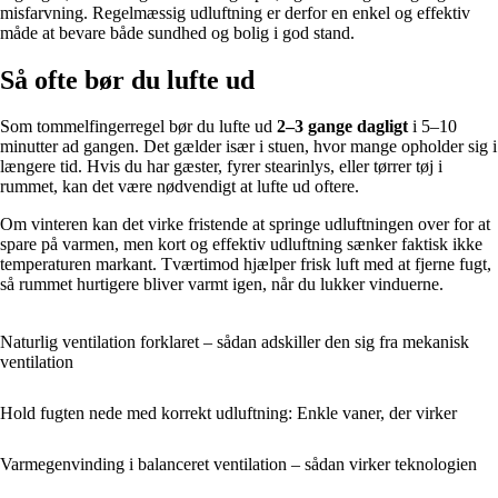
misfarvning. Regelmæssig udluftning er derfor en enkel og effektiv
måde at bevare både sundhed og bolig i god stand.
Så ofte bør du lufte ud
Som tommelfingerregel bør du lufte ud
2–3 gange dagligt
i 5–10
minutter ad gangen. Det gælder især i stuen, hvor mange opholder sig i
længere tid. Hvis du har gæster, fyrer stearinlys, eller tørrer tøj i
rummet, kan det være nødvendigt at lufte ud oftere.
Om vinteren kan det virke fristende at springe udluftningen over for at
spare på varmen, men kort og effektiv udluftning sænker faktisk ikke
temperaturen markant. Tværtimod hjælper frisk luft med at fjerne fugt,
så rummet hurtigere bliver varmt igen, når du lukker vinduerne.
Naturlig ventilation forklaret – sådan adskiller den sig fra mekanisk
ventilation
Hold fugten nede med korrekt udluftning: Enkle vaner, der virker
Varmegenvinding i balanceret ventilation – sådan virker teknologien