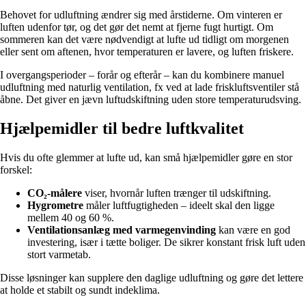
Behovet for udluftning ændrer sig med årstiderne. Om vinteren er
luften udenfor tør, og det gør det nemt at fjerne fugt hurtigt. Om
sommeren kan det være nødvendigt at lufte ud tidligt om morgenen
eller sent om aftenen, hvor temperaturen er lavere, og luften friskere.
I overgangsperioder – forår og efterår – kan du kombinere manuel
udluftning med naturlig ventilation, fx ved at lade friskluftsventiler stå
åbne. Det giver en jævn luftudskiftning uden store temperaturudsving.
Hjælpemidler til bedre luftkvalitet
Hvis du ofte glemmer at lufte ud, kan små hjælpemidler gøre en stor
forskel:
CO₂-målere
viser, hvornår luften trænger til udskiftning.
Hygrometre
måler luftfugtigheden – ideelt skal den ligge
mellem 40 og 60 %.
Ventilationsanlæg med varmegenvinding
kan være en god
investering, især i tætte boliger. De sikrer konstant frisk luft uden
stort varmetab.
Disse løsninger kan supplere den daglige udluftning og gøre det lettere
at holde et stabilt og sundt indeklima.