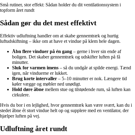
Små rutiner, stor effekt: Sådan holder du dit ventilationssystem i
topform året rundt
Sådan gør du det mest effektivt
Effektiv udluftning handler om at skabe gennemtræk og hurtig
luftudskiftning – ikke om at have et vindue på klem hele dagen.
Åbn flere vinduer på én gang
– gerne i hver sin ende af
boligen. Det skaber gennemtræk og udskifter luften på få
minutter.
Sluk for varmen imens
– så du undgår at spilde energi. Tænd
igen, når vinduerne er lukket.
Brug korte intervaller
– 5–10 minutter er nok. Længere tid
køler vægge og møbler ned unødigt.
Hold døre åbne
mellem stue og tilstødende rum, så luften kan
cirkulere.
Hvis du bor i en lejlighed, hvor gennemtræk kan være svært, kan du i
stedet åbne ét stort vindue helt op og supplere med en ventilator, der
hjælper luften på vej.
Udluftning året rundt