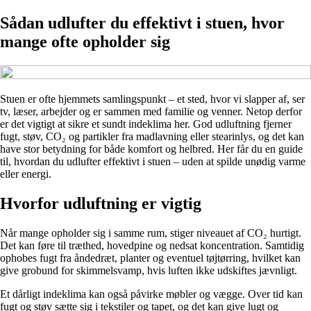
Sådan udlufter du effektivt i stuen, hvor
mange ofte opholder sig
Stuen er ofte hjemmets samlingspunkt – et sted, hvor vi slapper af, ser
tv, læser, arbejder og er sammen med familie og venner. Netop derfor
er det vigtigt at sikre et sundt indeklima her. God udluftning fjerner
fugt, støv, CO₂ og partikler fra madlavning eller stearinlys, og det kan
have stor betydning for både komfort og helbred. Her får du en guide
til, hvordan du udlufter effektivt i stuen – uden at spilde unødig varme
eller energi.
Hvorfor udluftning er vigtig
Når mange opholder sig i samme rum, stiger niveauet af CO₂ hurtigt.
Det kan føre til træthed, hovedpine og nedsat koncentration. Samtidig
ophobes fugt fra åndedræt, planter og eventuel tøjtørring, hvilket kan
give grobund for skimmelsvamp, hvis luften ikke udskiftes jævnligt.
Et dårligt indeklima kan også påvirke møbler og vægge. Over tid kan
fugt og støv sætte sig i tekstiler og tapet, og det kan give lugt og