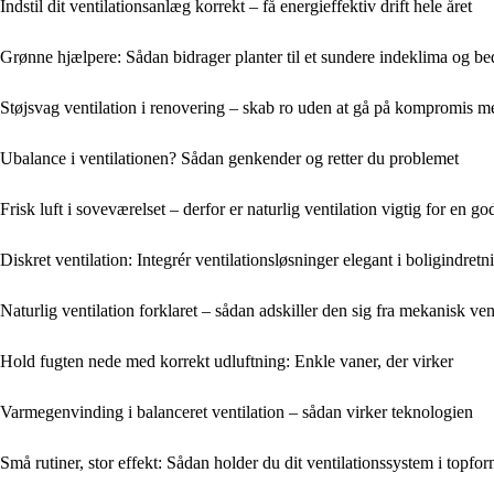
Indstil dit ventilationsanlæg korrekt – få energieffektiv drift hele året
Grønne hjælpere: Sådan bidrager planter til et sundere indeklima og bed
Støjsvag ventilation i renovering – skab ro uden at gå på kompromis m
Ubalance i ventilationen? Sådan genkender og retter du problemet
Frisk luft i soveværelset – derfor er naturlig ventilation vigtig for en g
Diskret ventilation: Integrér ventilationsløsninger elegant i boligindret
Naturlig ventilation forklaret – sådan adskiller den sig fra mekanisk ven
Hold fugten nede med korrekt udluftning: Enkle vaner, der virker
Varmegenvinding i balanceret ventilation – sådan virker teknologien
Små rutiner, stor effekt: Sådan holder du dit ventilationssystem i topfor