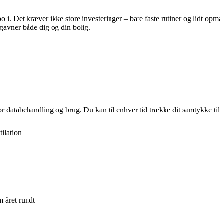
 at bo i. Det kræver ikke store investeringer – bare faste rutiner og li
gavner både dig og din bolig.
for databehandling og brug. Du kan til enhver tid trække dit samtykke ti
tilation
m året rundt