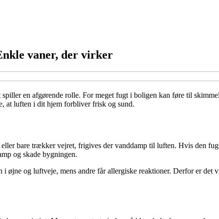
nkle vaner, der virker
piller en afgørende rolle. For meget fugt i boligen kan føre til skimme
 at luften i dit hjem forbliver frisk og sund.
 eller bare trækker vejret, frigives der vanddamp til luften. Hvis den fug
vamp og skade bygningen.
on i øjne og luftveje, mens andre får allergiske reaktioner. Derfor er d