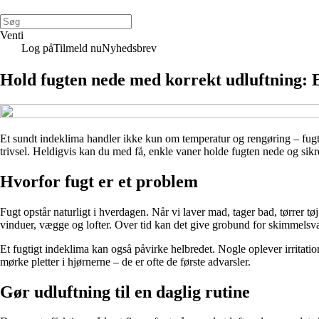
Venti
Log på
Tilmeld nu
Nyhedsbrev
Hold fugten nede med korrekt udluftning: E
Et sundt indeklima handler ikke kun om temperatur og rengøring – fugt s
trivsel. Heldigvis kan du med få, enkle vaner holde fugten nede og sikre,
Hvorfor fugt er et problem
Fugt opstår naturligt i hverdagen. Når vi laver mad, tager bad, tørrer tøj
vinduer, vægge og lofter. Over tid kan det give grobund for skimmels
Et fugtigt indeklima kan også påvirke helbredet. Nogle oplever irritati
mørke pletter i hjørnerne – de er ofte de første advarsler.
Gør udluftning til en daglig rutine