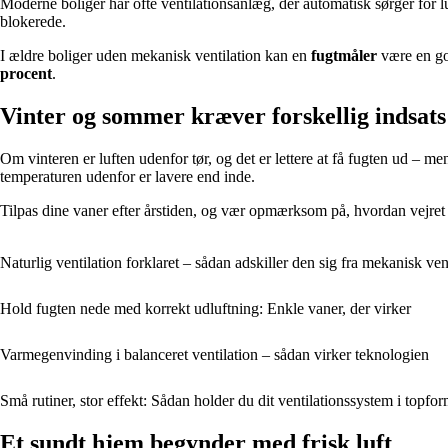
Moderne boliger har ofte ventilationsanlæg, der automatisk sørger for luft
blokerede.
I ældre boliger uden mekanisk ventilation kan en
fugtmåler
være en god
procent
.
Vinter og sommer kræver forskellig indsats
Om vinteren er luften udenfor tør, og det er lettere at få fugten ud – 
temperaturen udenfor er lavere end inde.
Tilpas dine vaner efter årstiden, og vær opmærksom på, hvordan vejret 
Naturlig ventilation forklaret – sådan adskiller den sig fra mekanisk ven
Hold fugten nede med korrekt udluftning: Enkle vaner, der virker
Varmegenvinding i balanceret ventilation – sådan virker teknologien
Små rutiner, stor effekt: Sådan holder du dit ventilationssystem i topfor
Et sundt hjem begynder med frisk luft