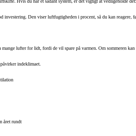
skifte. Hvis du har et sådant system, er det vigtigt at vedligeholde det: 
 investering. Den viser luftfugtigheden i procent, så du kan reagere, f
men mange lufter for lidt, fordi de vil spare på varmen. Om sommeren kan
påvirker indeklimaet.
tilation
m året rundt