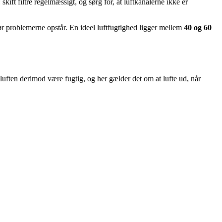
skift filtre regelmæssigt, og sørg for, at luftkanalerne ikke er
ør problemerne opstår. En ideel luftfugtighed ligger mellem
40 og 60
 luften derimod være fugtig, og her gælder det om at lufte ud, når