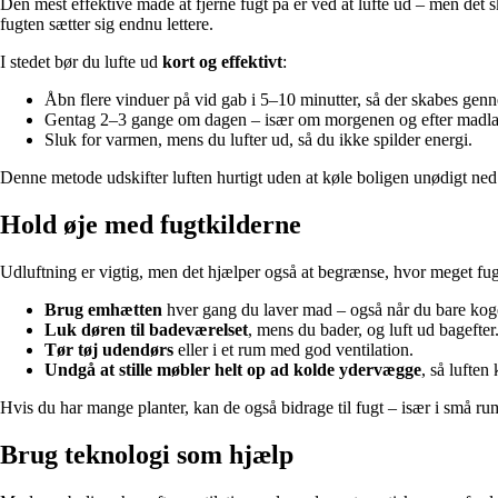
Den mest effektive måde at fjerne fugt på er ved at lufte ud – men det s
fugten sætter sig endnu lettere.
I stedet bør du lufte ud
kort og effektivt
:
Åbn flere vinduer på vid gab i 5–10 minutter, så der skabes gen
Gentag 2–3 gange om dagen – især om morgenen og efter madlav
Sluk for varmen, mens du lufter ud, så du ikke spilder energi.
Denne metode udskifter luften hurtigt uden at køle boligen unødigt ned
Hold øje med fugtkilderne
Udluftning er vigtig, men det hjælper også at begrænse, hvor meget fug
Brug emhætten
hver gang du laver mad – også når du bare kog
Luk døren til badeværelset
, mens du bader, og luft ud bagefter
Tør tøj udendørs
eller i et rum med god ventilation.
Undgå at stille møbler helt op ad kolde ydervægge
, så luften
Hvis du har mange planter, kan de også bidrage til fugt – især i små ru
Brug teknologi som hjælp