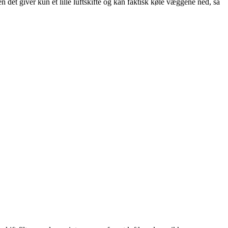
n det giver kun et lille luftskifte og kan faktisk køle væggene ned, så