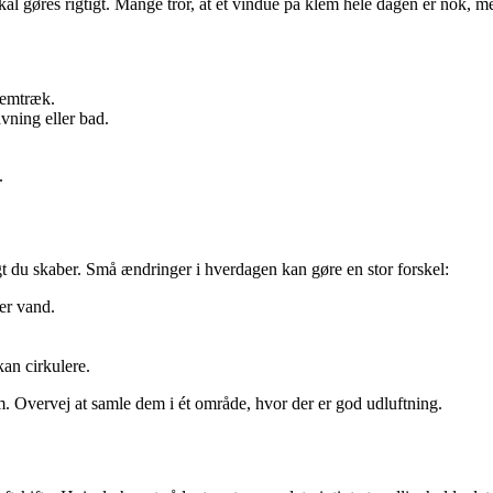
kal gøres rigtigt. Mange tror, at et vindue på klem hele dagen er nok, me
nemtræk.
ning eller bad.
.
t du skaber. Små ændringer i hverdagen kan gøre en stor forskel:
er vand.
.
 kan cirkulere.
m. Overvej at samle dem i ét område, hvor der er god udluftning.