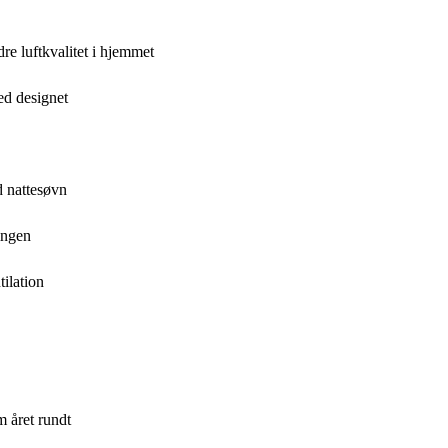
re luftkvalitet i hjemmet
ed designet
od nattesøvn
ningen
tilation
m året rundt