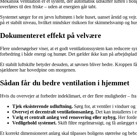
Mekanisk ventilation er et system, der automatisk udskifter luften i bo
overføres til den friske – uden at energien går tabt.
Systemet sørger for en jævn luftstrøm i hele huset, uanset årstid og vejr
på et stabilt niveau, hvilket mindsker risikoen for skimmelsvamp og hu
Dokumenteret effekt på velvære
Flere undersøgelser viser, at et godt ventilationssystem kan reducere
forbedring i både energi og humør. Det gælder ikke kun på arbejdsplads
Et stabilt luftskifte betyder desuden, at søvnen bliver bedre. Kroppen f
sjældnere har hovedpine om morgenen.
Sådan får du bedre ventilation i hjemmet
Hvis du overvejer at forbedre indeklimaet, er der flere muligheder – fra 
Tjek eksisterende udluftning.
Sørg for, at ventiler i vinduer o
Overvej et decentralt ventilationsanlæg.
Det kan installeres i
Vælg et centralt anlæg ved renovering eller nybyg.
Her fordel
Vedligehold systemet.
Skift filtre regelmæssigt, og få anlægget s
Et korrekt dimensioneret anlæg skal tilpasses boligens størrelse og bebo