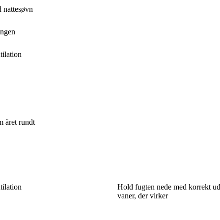
od nattesøvn
ningen
tilation
m året rundt
tilation
Hold fugten nede med korrekt ud
vaner, der virker