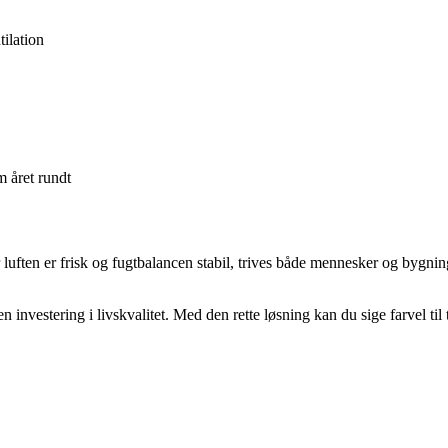
tilation
m året rundt
ten er frisk og fugtbalancen stabil, trives både mennesker og bygninger
n investering i livskvalitet. Med den rette løsning kan du sige farvel ti