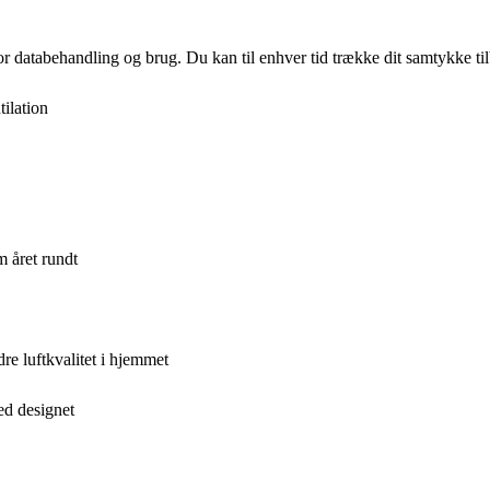
for databehandling og brug. Du kan til enhver tid trække dit samtykke ti
tilation
m året rundt
re luftkvalitet i hjemmet
ed designet