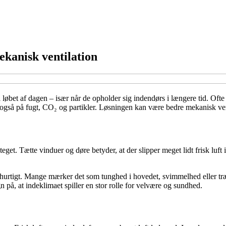
kanisk ventilation
bet af dagen – især når de opholder sig indendørs i længere tid. Ofte 
 også på fugt, CO₂ og partikler. Løsningen kan være bedre mekanisk ven
 steget. Tætte vinduer og døre betyder, at der slipper meget lidt frisk lu
hurtigt. Mange mærker det som tunghed i hovedet, svimmelhed eller træthe
gn på, at indeklimaet spiller en stor rolle for velvære og sundhed.