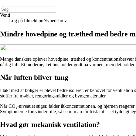
Venti
Log på
Tilmeld nu
Nyhedsbrev
Mindre hovedpine og træthed med bedre me
Mange danskere oplever hovedpine, træthed og koncentrationsbesvær i lø
dårlig luft. Et moderne, tæt hus holder godt på varmen, men det holder
Når luften bliver tung
I takt med at boliger er blevet bedre isoleret, er behovet for ventilation
stoffer fra møbler, rengøringsmidler og byggematerialer.
Når CO₂-niveauet stiger, falder iltkoncentrationen, og hjernen reagerer 
Symptomerne forsvinder ofte, så snart man får frisk luft – et tydeligt te
Hvad gør mekanisk ventilation?