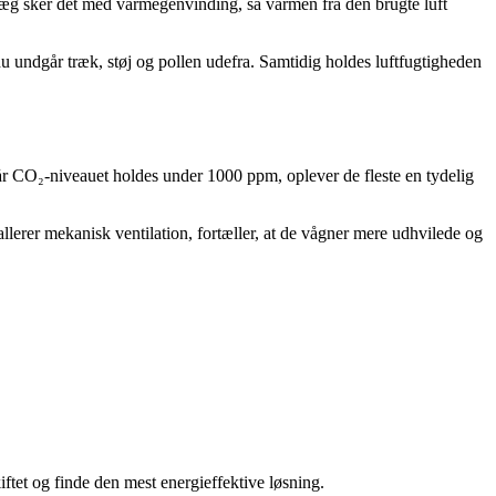
anlæg sker det med varmegenvinding, så varmen fra den brugte luft
t du undgår træk, støj og pollen udefra. Samtidig holdes luftfugtigheden
r CO₂-niveauet holdes under 1000 ppm, oplever de fleste en tydelig
allerer mekanisk ventilation, fortæller, at de vågner mere udhvilede og
iftet og finde den mest energieffektive løsning.