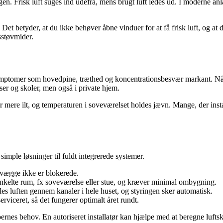
ligen. Frisk luft suges ind udefra, mens brugt luft ledes ud. I moderne 
. Det betyder, at du ikke behøver åbne vinduer for at få frisk luft, og a
sstøvmider.
 symptomer som hovedpine, træthed og koncentrationsbesvær markant. Nå
er og skoler, men også i private hjem.
år mere ilt, og temperaturen i soveværelset holdes jævn. Mange, der inst
simple løsninger til fuldt integrerede systemer.
g vægge ikke er blokerede.
 enkelte rum, fx soveværelse eller stue, og kræver minimal ombygning.
es luften gennem kanaler i hele huset, og styringen sker automatisk.
erviceret, så det fungerer optimalt året rundt.
ernes behov. En autoriseret installatør kan hjælpe med at beregne luftsk