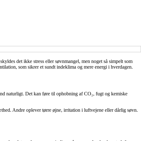
skyldes det ikke stress eller søvnmangel, men noget så simpelt som
tilation, som sikrer et sundt indeklima og mere energi i hverdagen.
ft ind naturligt. Det kan føre til ophobning af CO₂, fugt og kemiske
d. Andre oplever tørre øjne, irritation i luftvejene eller dårlig søvn.