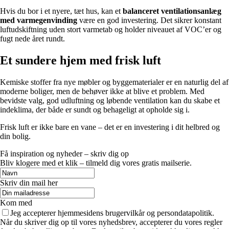
Hvis du bor i et nyere, tæt hus, kan et
balanceret ventilationsanlæg
med varmegenvinding
være en god investering. Det sikrer konstant
luftudskiftning uden stort varmetab og holder niveauet af VOC’er og
fugt nede året rundt.
Et sundere hjem med frisk luft
Kemiske stoffer fra nye møbler og byggematerialer er en naturlig del af
moderne boliger, men de behøver ikke at blive et problem. Med
bevidste valg, god udluftning og løbende ventilation kan du skabe et
indeklima, der både er sundt og behageligt at opholde sig i.
Frisk luft er ikke bare en vane – det er en investering i dit helbred og
din bolig.
Få inspiration og nyheder – skriv dig op
Bliv klogere med et klik – tilmeld dig vores gratis mailserie.
Skriv din mail her
Kom med
Jeg accepterer hjemmesidens brugervilkår og persondatapolitik.
Når du skriver dig op til vores nyhedsbrev, accepterer du vores regler