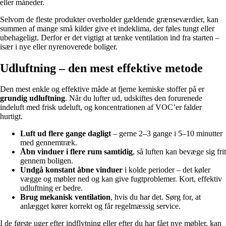
eller måneder.
Selvom de fleste produkter overholder gældende grænseværdier, kan
summen af mange små kilder give et indeklima, der føles tungt eller
ubehageligt. Derfor er det vigtigt at tænke ventilation ind fra starten –
især i nye eller nyrenoverede boliger.
Udluftning – den mest effektive metode
Den mest enkle og effektive måde at fjerne kemiske stoffer på er
grundig udluftning
. Når du lufter ud, udskiftes den forurenede
indeluft med frisk udeluft, og koncentrationen af VOC’er falder
hurtigt.
Luft ud flere gange dagligt
– gerne 2–3 gange i 5–10 minutter
med gennemtræk.
Åbn vinduer i flere rum samtidig
, så luften kan bevæge sig frit
gennem boligen.
Undgå konstant åbne vinduer
i kolde perioder – det køler
vægge og møbler ned og kan give fugtproblemer. Kort, effektiv
udluftning er bedre.
Brug mekanisk ventilation
, hvis du har det. Sørg for, at
anlægget kører korrekt og får regelmæssig service.
I de første uger efter indflytning eller efter du har fået nye møbler, kan