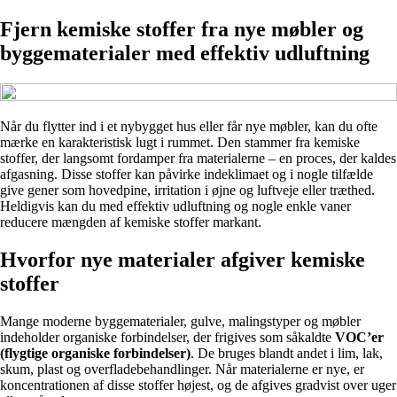
Fjern kemiske stoffer fra nye møbler og
byggematerialer med effektiv udluftning
Når du flytter ind i et nybygget hus eller får nye møbler, kan du ofte
mærke en karakteristisk lugt i rummet. Den stammer fra kemiske
stoffer, der langsomt fordamper fra materialerne – en proces, der kaldes
afgasning. Disse stoffer kan påvirke indeklimaet og i nogle tilfælde
give gener som hovedpine, irritation i øjne og luftveje eller træthed.
Heldigvis kan du med effektiv udluftning og nogle enkle vaner
reducere mængden af kemiske stoffer markant.
Hvorfor nye materialer afgiver kemiske
stoffer
Mange moderne byggematerialer, gulve, malingstyper og møbler
indeholder organiske forbindelser, der frigives som såkaldte
VOC’er
(flygtige organiske forbindelser)
. De bruges blandt andet i lim, lak,
skum, plast og overfladebehandlinger. Når materialerne er nye, er
koncentrationen af disse stoffer højest, og de afgives gradvist over uger