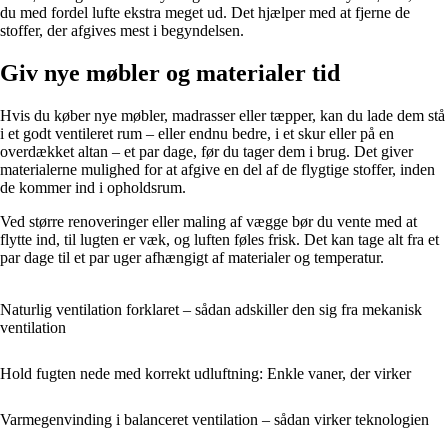
du med fordel lufte ekstra meget ud. Det hjælper med at fjerne de
stoffer, der afgives mest i begyndelsen.
Giv nye møbler og materialer tid
Hvis du køber nye møbler, madrasser eller tæpper, kan du lade dem stå
i et godt ventileret rum – eller endnu bedre, i et skur eller på en
overdækket altan – et par dage, før du tager dem i brug. Det giver
materialerne mulighed for at afgive en del af de flygtige stoffer, inden
de kommer ind i opholdsrum.
Ved større renoveringer eller maling af vægge bør du vente med at
flytte ind, til lugten er væk, og luften føles frisk. Det kan tage alt fra et
par dage til et par uger afhængigt af materialer og temperatur.
Naturlig ventilation forklaret – sådan adskiller den sig fra mekanisk
ventilation
Hold fugten nede med korrekt udluftning: Enkle vaner, der virker
Varmegenvinding i balanceret ventilation – sådan virker teknologien