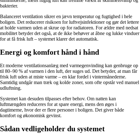
slimhinderne, mens fugtig luft kan fremme vækst af skimmelsvamp og
bakterier.
Balanceret ventilation sikrer en jævn temperatur og fugtighed i hele
boligen. Det reducerer risikoen for luftvejsinfektioner og gør det lettere
at holde varmen uden at skrue op for radiatoren. For ældre med nedsat
mobilitet betyder det også, at de ikke behøver at åbne og lukke vinduer
for at få frisk luft – systemet klarer det automatisk.
Energi og komfort hånd i hånd
Et moderne ventilationsanlæg med varmegenvinding kan genbruge op
til 80–90 % af varmen i den luft, der suges ud. Det betyder, at man får
frisk luft uden at miste varme – en klar fordel i vintermånederne.
Samtidig undgår man træk og kolde zoner, som ofte opstår ved manuel
udluftning.
Systemet kan desuden tilpasses efter behov. Om natten kan
luftmængden reduceres for at spare energi, mens den øges i
dagtimerne, hvor der er flere personer i boligen. Det giver både
komfort og økonomisk gevinst.
Sådan vedligeholder du systemet