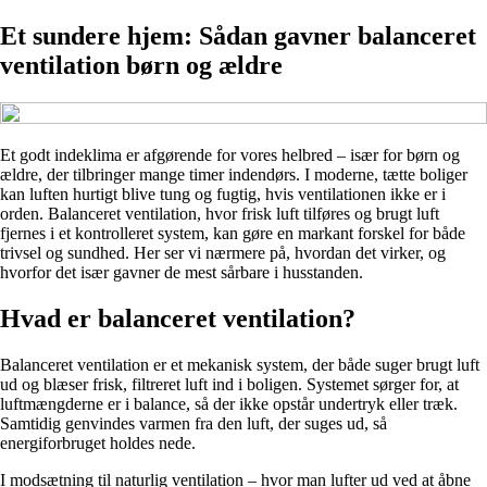
Et sundere hjem: Sådan gavner balanceret
ventilation børn og ældre
Et godt indeklima er afgørende for vores helbred – især for børn og
ældre, der tilbringer mange timer indendørs. I moderne, tætte boliger
kan luften hurtigt blive tung og fugtig, hvis ventilationen ikke er i
orden. Balanceret ventilation, hvor frisk luft tilføres og brugt luft
fjernes i et kontrolleret system, kan gøre en markant forskel for både
trivsel og sundhed. Her ser vi nærmere på, hvordan det virker, og
hvorfor det især gavner de mest sårbare i husstanden.
Hvad er balanceret ventilation?
Balanceret ventilation er et mekanisk system, der både suger brugt luft
ud og blæser frisk, filtreret luft ind i boligen. Systemet sørger for, at
luftmængderne er i balance, så der ikke opstår undertryk eller træk.
Samtidig genvindes varmen fra den luft, der suges ud, så
energiforbruget holdes nede.
I modsætning til naturlig ventilation – hvor man lufter ud ved at åbne