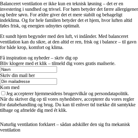
Balanceret ventilation er ikke kun en teknisk løsning – det er en
investering i sundhed og trivsel. For børn betyder det færre allergigener
og bedre søvn. For ældre giver det et mere stabilt og behageligt
indeklima. Og for hele familien betyder det et hjem, hvor luften altid
føles frisk, og energien udnyttes optimalt.
Et sundt hjem begynder med den luft, vi indånder. Med balanceret
ventilation kan du sikre, at den altid er ren, frisk og i balance – til gavn
for både krop, komfort og klima.
Få inspiration og nyheder – skriv dig op
Bliv klogere med et klik – tilmeld dig vores gratis mailserie.
Skriv din mail her
Kom med
Jeg accepterer hjemmesidens brugervilkår og persondatapolitik.
Når du skriver dig op til vores nyhedsbrev, accepterer du vores regler
for databehandling og brug. Du kan til enhver tid trække dit samtykke
tilbage og afmelde dig med ét klik.
Naturlig ventilation forklaret – sådan adskiller den sig fra mekanisk
ventilation